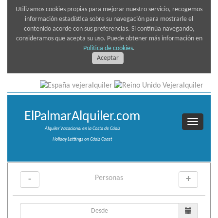
Utilizamos cookies propias para mejorar nuestro servicio, recogemos
información estadística sobre su navegación para mostrarle el
contenido acorde con sus preferencias. Si continúa navegando,
consideramos que acepta su uso. Puede obtener más información en
Politica de cookies
.
Aceptar
ElPalmarAlquiler.com
Alquiler Vacacional en la Costa de Cádiz
Holiday Lettings on Cádiz Coast
Personas
-
+